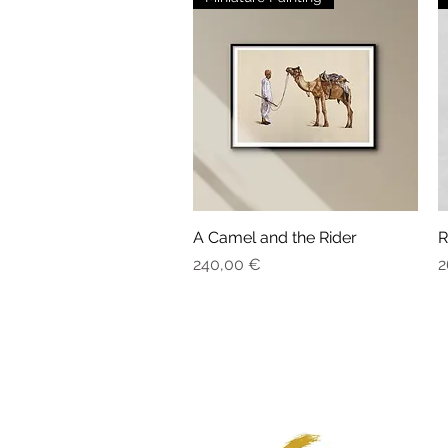
A Camel and the Rider
Aperçu rapide
R
Prix
P
240,00 €
2