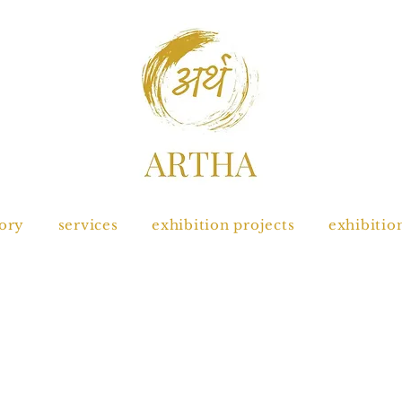
tory
services
exhibition projects
exhibitio