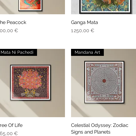
he Peacock
Aperçu rapide
Ganga Mata
Aperçu rapide
rix
Prix
00,00 €
1 250,00 €
Mata Ni Pachedi
Mandana Art
ree Of Life
Aperçu rapide
Celestial Odyssey: Zodiac
Aperçu rapide
Signs and Planets
rix
65,00 €