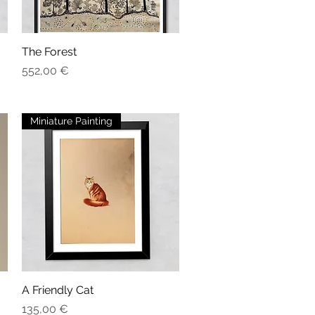
The Forest
Aperçu rapide
Prix
552,00 €
Miniature Painting
A Friendly Cat
Aperçu rapide
Prix
135,00 €