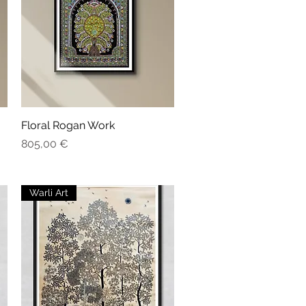
Floral Rogan Work
Aperçu rapide
Prix
805,00 €
Warli Art