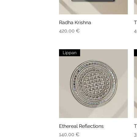
Radha Krishna
Aperçu rapide
T
Prix
P
420,00 €
4
Lippan
Ethereal Reflections
Aperçu rapide
T
Prix
P
140,00 €
3