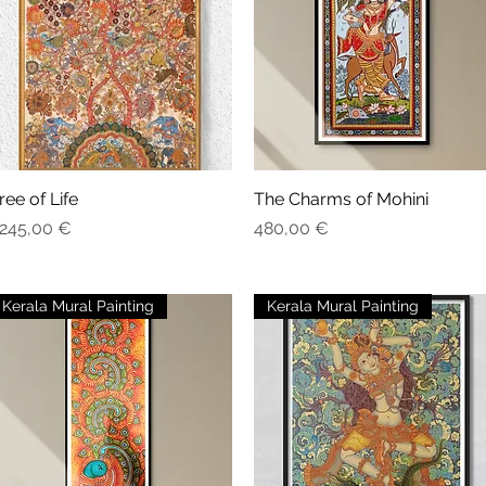
ree of Life
Aperçu rapide
The Charms of Mohini
Aperçu rapide
rix
Prix
 245,00 €
480,00 €
Kerala Mural Painting
Kerala Mural Painting