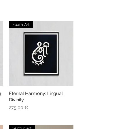
Foam Art
g
Eternal Harmony: Lingual
Aperçu rapide
Divinity
Prix
275,00 €
Surpur Art