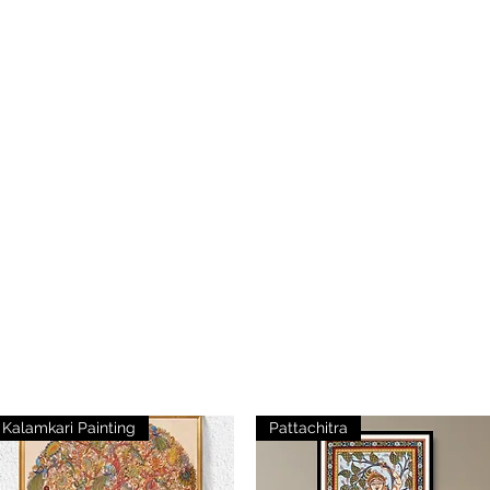
Kalamkari Painting
Pattachitra