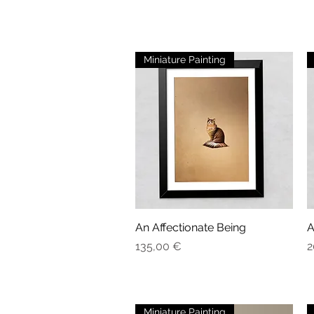
Miniature Painting
An Affectionate Being
Aperçu rapide
A
Prix
P
135,00 €
2
Miniature Painting