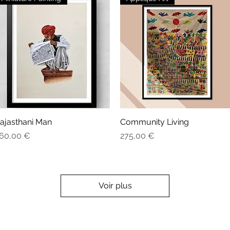
ajasthani Man
Aperçu rapide
Community Living
Aperçu rapide
rix
Prix
60,00 €
275,00 €
Voir plus