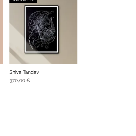
Shiva Tandav
Aperçu rapide
Prix
370,00 €