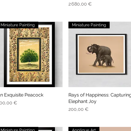
Prix
2 680,00 €
Miniature Painting
Miniature Painting
n Exquisite Peacock
Aperçu rapide
Rays of Happiness: Capturin
Aperçu rapide
Elephant Joy
rix
00,00 €
Prix
200,00 €
Miniature Painting
Applique Art