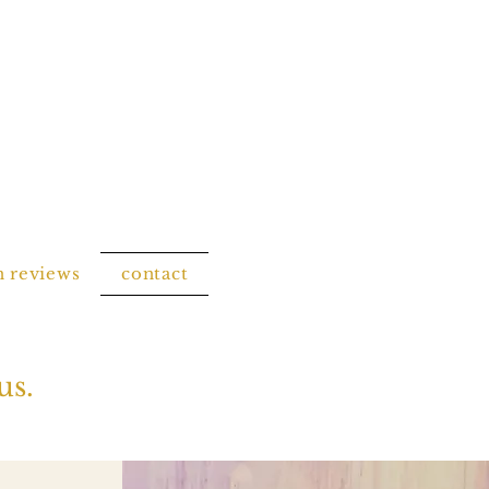
n reviews
contact
us.