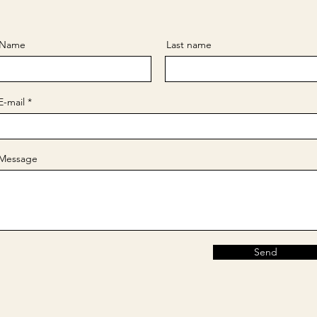
Name
Last name
E-mail
Message
Send