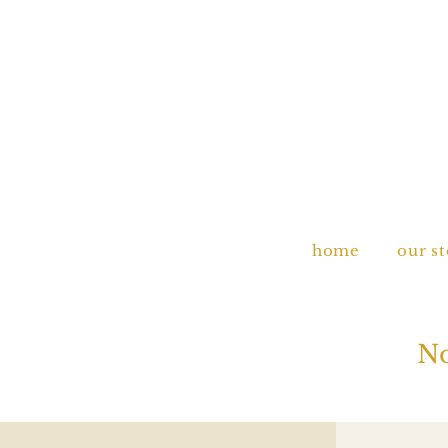
home
our s
No