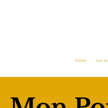
home
our s
Mon Por