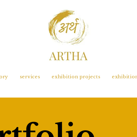
tory
services
exhibition projects
exhibitio
tfolio